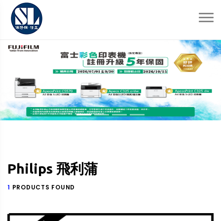
Previous
Next
Philips 飛利蒲
1
PRODUCTS FOUND